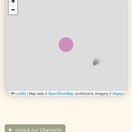
+
+
−
−
Leaflet
Leaflet
| Map data ©
|
Map data ©
OpenStreetMap
OpenStreetMap
contributors, Imagery ©
contributors, Imagery ©
Mapbox
Mapbox
zurück zur Übersicht