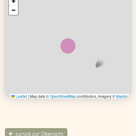
+
+
−
−
Leaflet
Leaflet
| Map data ©
|
Map data ©
OpenStreetMap
OpenStreetMap
contributors, Imagery ©
contributors, Imagery ©
Mapbox
Mapbox
zurück zur Übersicht