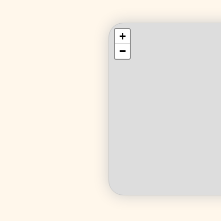
+
+
−
−