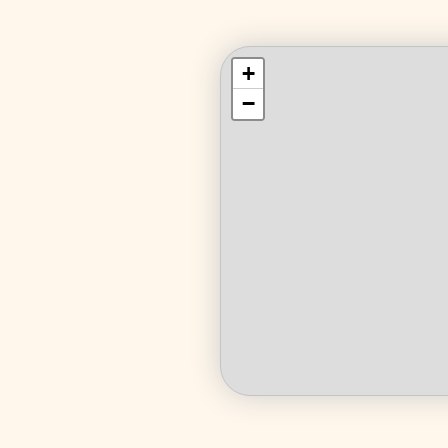
+
+
−
−