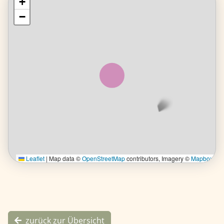
+
+
−
−
Leaflet
Leaflet
| Map data ©
|
Map data ©
OpenStreetMap
OpenStreetMap
contributors, Imagery ©
contributors, Imagery ©
Mapbox
Mapbox
zurück zur Übersicht