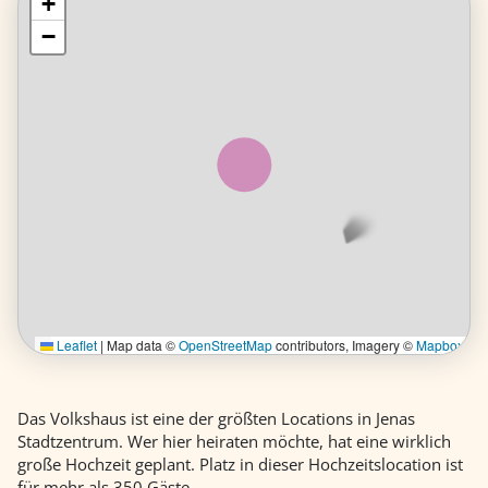
+
+
−
−
Leaflet
Leaflet
| Map data ©
|
Map data ©
OpenStreetMap
OpenStreetMap
contributors, Imagery ©
contributors, Imagery ©
Mapbox
Mapbox
Das Volkshaus ist eine der größten Locations in Jenas
Stadtzentrum. Wer hier heiraten möchte, hat eine wirklich
große Hochzeit geplant. Platz in dieser Hochzeitslocation ist
für mehr als 350 Gäste.